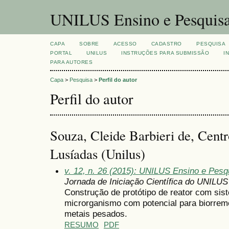
UNILUS Ensino e Pesquis
CAPA
SOBRE
ACESSO
CADASTRO
PESQUISA
PORTAL
UNILUS
INSTRUÇÕES PARA SUBMISSÃO
I
PARA AUTORES
Capa
>
Pesquisa
>
Perfil do autor
Perfil do autor
Souza, Cleide Barbieri de, Centr
Lusíadas (Unilus)
v. 12, n. 26 (2015): UNILUS Ensino e Pesqu
Jornada de Iniciação Científica do UNILUS
Construção de protótipo de reator com sist
microrganismo com potencial para biorre
metais pesados.
RESUMO
PDF