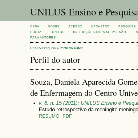
UNILUS Ensino e Pesquis
CAPA
SOBRE
ACESSO
CADASTRO
PESQUISA
PORTAL
UNILUS
INSTRUÇÕES PARA SUBMISSÃO
I
PARA AUTORES
Capa
>
Pesquisa
>
Perfil do autor
Perfil do autor
Souza, Daniela Aparecida Gome
de Enfermagem do Centro Univer
v. 8, n. 15 (2011): UNILUS Ensino e Pesquis
Estudo retrospectivo da meningite mening
RESUMO
PDF