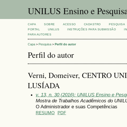
UNILUS Ensino e Pesquis
CAPA
SOBRE
ACESSO
CADASTRO
PESQUISA
PORTAL
UNILUS
INSTRUÇÕES PARA SUBMISSÃO
I
PARA AUTORES
Capa
>
Pesquisa
>
Perfil do autor
Perfil do autor
Verni, Domeiver, CENTRO U
LUSÍADA
v. 13, n. 30 (2016): UNILUS Ensino e Pesqu
Mostra de Trabalhos Acadêmicos do UNIL
O Administrador e suas Competências
RESUMO
PDF