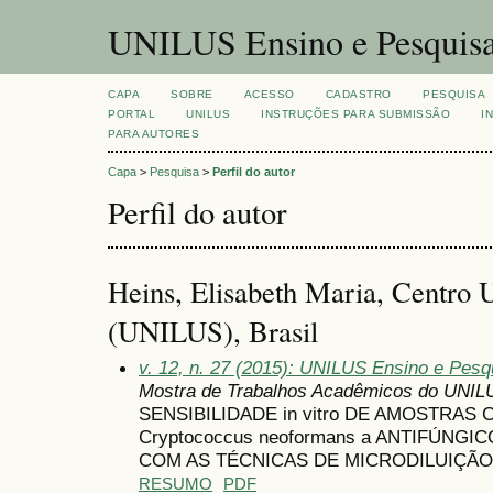
UNILUS Ensino e Pesquis
CAPA
SOBRE
ACESSO
CADASTRO
PESQUISA
PORTAL
UNILUS
INSTRUÇÕES PARA SUBMISSÃO
I
PARA AUTORES
Capa
>
Pesquisa
>
Perfil do autor
Perfil do autor
Heins, Elisabeth Maria, Centro U
(UNILUS), Brasil
v. 12, n. 27 (2015): UNILUS Ensino e Pesqu
Mostra de Trabalhos Acadêmicos do UNIL
SENSIBILIDADE in vitro DE AMOSTRAS CL
Cryptococcus neoformans a ANTIFÚN
COM AS TÉCNICAS DE MICRODILUIÇÃ
RESUMO
PDF