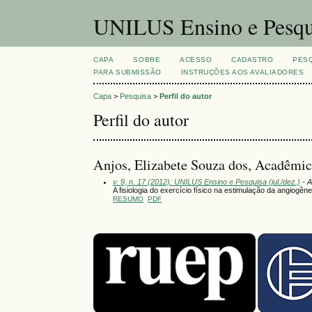
UNILUS Ensino e Pesqu
CAPA
SOBRE
ACESSO
CADASTRO
PES
PARA SUBMISSÃO
INSTRUÇÕES AOS AVALIADORES
Capa
>
Pesquisa
>
Perfil do autor
Perfil do autor
Anjos, Elizabete Souza dos, Acadêmica
v. 9, n. 17 (2012): UNILUS Ensino e Pesquisa (jul./dez.)
- A
A fisiologia do exercício físico na estimulação da angiogê
RESUMO
PDF