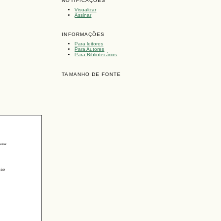
NOTIFICAÇÕES
Visualizar
Assinar
INFORMAÇÕES
Para leitores
Para Autores
Para Bibliotecários
TAMANHO DE FONTE