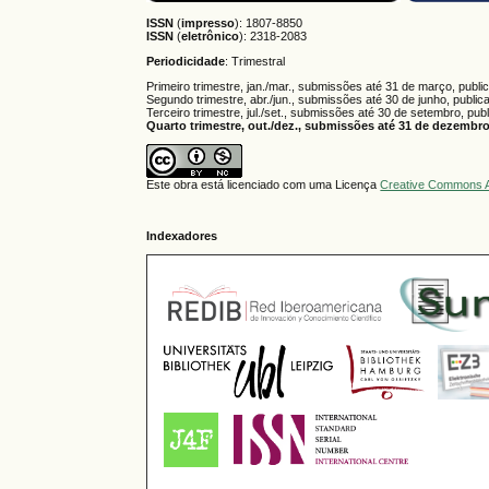
ISSN
(
impresso
): 1807-8850
ISSN
(
eletrônico
):
2318-2083
Periodicidade
: Trimestral
Primeiro trimestre, jan./mar., submissões até 31 de março, publi
Segundo trimestre, abr./jun., submissões até 30 de junho, public
Terceiro trimestre, jul./set., submissões até 30 de setembro, pub
Quarto trimestre, out./dez., submissões até 31 de dezembro,
Este obra está licenciado com uma Licença
Creative Commons A
Indexadores