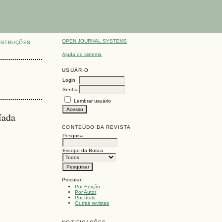
OPEN JOURNAL SYSTEMS
NSTRUÇÕES
Ajuda do sistema
USUÁRIO
Login
Senha
Lembrar usuário
íada
CONTEÚDO DA REVISTA
Pesquisa
Escopo da Busca
Procurar
Por Edição
Por Autor
Por título
Outras revistas