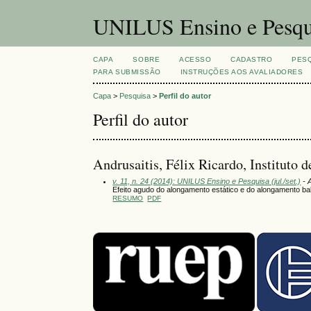
UNILUS Ensino e Pesqu
CAPA
SOBRE
ACESSO
CADASTRO
PES
PARA SUBMISSÃO
INSTRUÇÕES AOS AVALIADORES
Capa
>
Pesquisa
>
Perfil do autor
Perfil do autor
Andrusaitis, Félix Ricardo, Institut
v. 11, n. 24 (2014): UNILUS Ensino e Pesquisa (jul./set.)
- 
Efeito agudo do alongamento estático e do alongamento ba
RESUMO
PDF