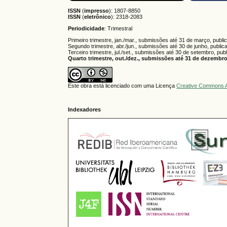
ISSN
(
impresso
): 1807-8850
ISSN
(
eletrônico
):
2318-2083
Periodicidade
: Trimestral
Primeiro trimestre, jan./mar., submissões até 31 de março, publi
Segundo trimestre, abr./jun., submissões até 30 de junho, public
Terceiro trimestre, jul./set., submissões até 30 de setembro, pub
Quarto trimestre, out./dez., submissões até 31 de dezembro,
Este obra está licenciado com uma Licença
Creative Commons A
Indexadores