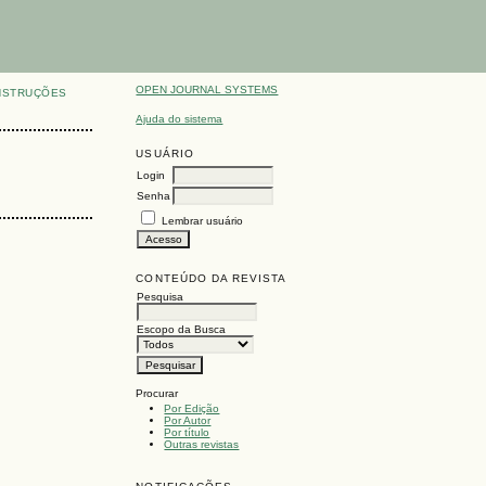
OPEN JOURNAL SYSTEMS
NSTRUÇÕES
Ajuda do sistema
USUÁRIO
Login
Senha
Lembrar usuário
CONTEÚDO DA REVISTA
Pesquisa
Escopo da Busca
Procurar
Por Edição
Por Autor
Por título
Outras revistas