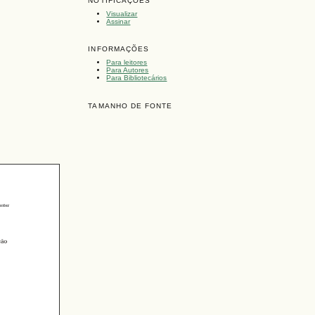
NOTIFICAÇÕES
Visualizar
Assinar
INFORMAÇÕES
Para leitores
Para Autores
Para Bibliotecários
TAMANHO DE FONTE