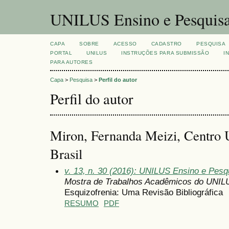
UNILUS Ensino e Pesquis
CAPA
SOBRE
ACESSO
CADASTRO
PESQUISA
PORTAL
UNILUS
INSTRUÇÕES PARA SUBMISSÃO
I
PARA AUTORES
Capa
>
Pesquisa
>
Perfil do autor
Perfil do autor
Miron, Fernanda Meizi, Centro U
Brasil
v. 13, n. 30 (2016): UNILUS Ensino e Pesqu
Mostra de Trabalhos Acadêmicos do UNIL
Esquizofrenia: Uma Revisão Bibliográfica
RESUMO
PDF