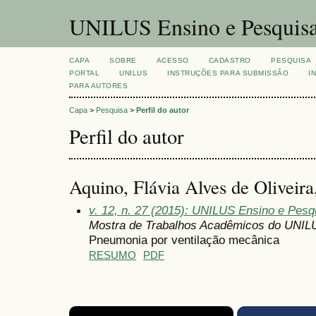
UNILUS Ensino e Pesquis
CAPA
SOBRE
ACESSO
CADASTRO
PESQUISA
PORTAL
UNILUS
INSTRUÇÕES PARA SUBMISSÃO
I
PARA AUTORES
Capa
>
Pesquisa
>
Perfil do autor
Perfil do autor
Aquino, Flávia Alves de Oliveira
v. 12, n. 27 (2015): UNILUS Ensino e Pesqu
Mostra de Trabalhos Acadêmicos do UNIL
Pneumonia por ventilação mecânica
RESUMO
PDF