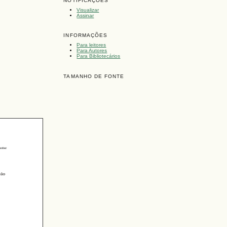
NOTIFICAÇÕES
Visualizar
Assinar
INFORMAÇÕES
Para leitores
Para Autores
Para Bibliotecários
TAMANHO DE FONTE