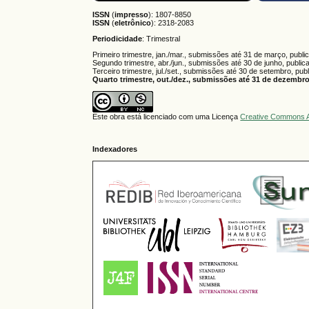
ISSN
(
impresso
): 1807-8850
ISSN
(
eletrônico
):
2318-2083
Periodicidade
: Trimestral
Primeiro trimestre, jan./mar., submissões até 31 de março, publi
Segundo trimestre, abr./jun., submissões até 30 de junho, public
Terceiro trimestre, jul./set., submissões até 30 de setembro, pub
Quarto trimestre, out./dez., submissões até 31 de dezembro,
Este obra está licenciado com uma Licença
Creative Commons A
Indexadores