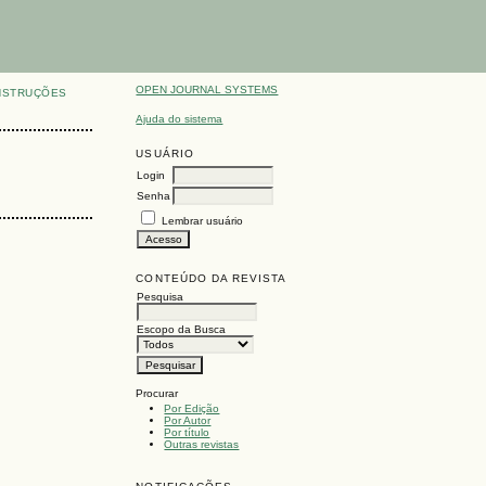
OPEN JOURNAL SYSTEMS
NSTRUÇÕES
Ajuda do sistema
USUÁRIO
Login
Senha
Lembrar usuário
CONTEÚDO DA REVISTA
Pesquisa
Escopo da Busca
Procurar
Por Edição
Por Autor
Por título
Outras revistas