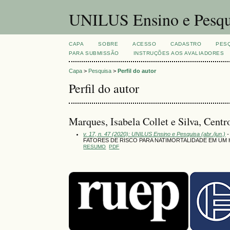
UNILUS Ensino e Pesqu
CAPA
SOBRE
ACESSO
CADASTRO
PES
PARA SUBMISSÃO
INSTRUÇÕES AOS AVALIADORES
Capa
>
Pesquisa
>
Perfil do autor
Perfil do autor
Marques, Isabela Collet e Silva, Cent
v. 17, n. 47 (2020): UNILUS Ensino e Pesquisa (abr./jun.)
-
FATORES DE RISCO PARA NATIMORTALIDADE EM UM 
RESUMO
PDF