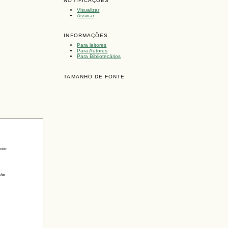
NOTIFICAÇÕES
Visualizar
Assinar
INFORMAÇÕES
Para leitores
Para Autores
Para Bibliotecários
TAMANHO DE FONTE