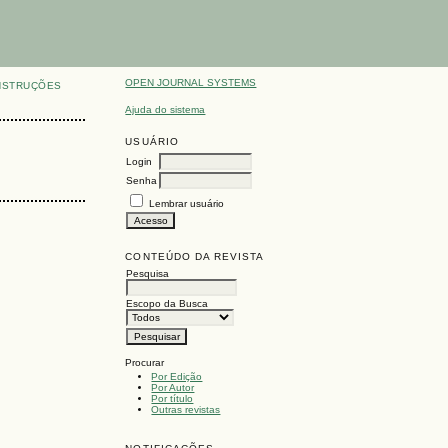
OPEN JOURNAL SYSTEMS
NSTRUÇÕES
Ajuda do sistema
USUÁRIO
Login
Senha
Lembrar usuário
CONTEÚDO DA REVISTA
Pesquisa
Escopo da Busca
Procurar
Por Edição
Por Autor
Por título
Outras revistas