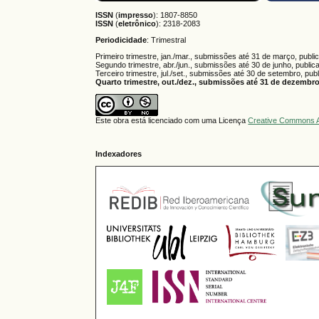
ISSN
(
impresso
): 1807-8850
ISSN
(
eletrônico
):
2318-2083
Periodicidade
: Trimestral
Primeiro trimestre, jan./mar., submissões até 31 de março, publi
Segundo trimestre, abr./jun., submissões até 30 de junho, public
Terceiro trimestre, jul./set., submissões até 30 de setembro, pub
Quarto trimestre, out./dez., submissões até 31 de dezembro,
Este obra está licenciado com uma Licença
Creative Commons A
Indexadores