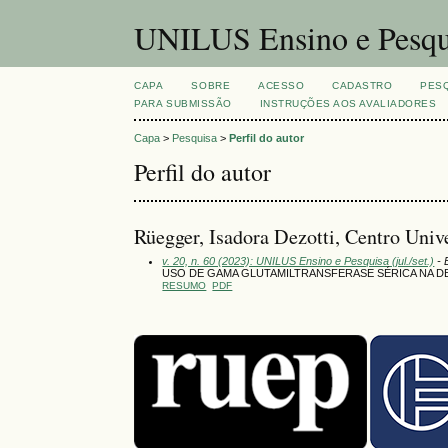
UNILUS Ensino e Pesqu
CAPA
SOBRE
ACESSO
CADASTRO
PES
PARA SUBMISSÃO
INSTRUÇÕES AOS AVALIADORES
Capa
>
Pesquisa
>
Perfil do autor
Perfil do autor
Rüegger, Isadora Dezotti, Centro Univ
v. 20, n. 60 (2023): UNILUS Ensino e Pesquisa (jul./set.)
- 
USO DE GAMA GLUTAMILTRANSFERASE SÉRICA NA 
RESUMO
PDF