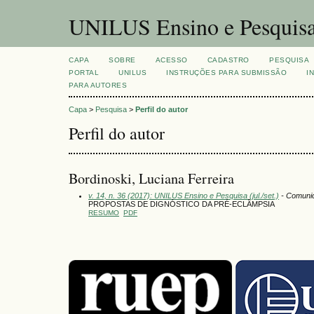
UNILUS Ensino e Pesquis
CAPA
SOBRE
ACESSO
CADASTRO
PESQUISA
PORTAL
UNILUS
INSTRUÇÕES PARA SUBMISSÃO
I
PARA AUTORES
Capa
>
Pesquisa
>
Perfil do autor
Perfil do autor
Bordinoski, Luciana Ferreira
v. 14, n. 36 (2017): UNILUS Ensino e Pesquisa (jul./set.)
- Comuni
PROPOSTAS DE DIGNÓSTICO DA PRÉ-ECLÂMPSIA
RESUMO
PDF