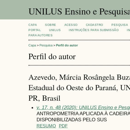
UNILUS Ensino e Pesquis
CAPA
SOBRE
ACESSO
CADASTRO
PESQUISA
PORTAL
UNILUS
INSTRUÇÕES PARA SUBMISSÃO
I
PARA AUTORES
Capa
>
Pesquisa
>
Perfil do autor
Perfil do autor
Azevedo, Márcia Rosângela Buza
Estadual do Oeste do Paraná, U
PR, Brasil
v. 17, n. 48 (2020): UNILUS Ensino e Pesqui
ANTROPOMETRIA APLICADA À CADEIR
DISPONIBILIZADAS PELO SUS
RESUMO
PDF