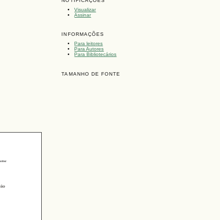
NOTIFICAÇÕES
Visualizar
Assinar
INFORMAÇÕES
Para leitores
Para Autores
Para Bibliotecários
TAMANHO DE FONTE