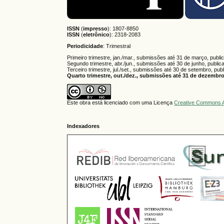
ISSN
(
impresso
): 1807-8850
ISSN
(
eletrônico
):
2318-2083
Periodicidade
: Trimestral
Primeiro trimestre, jan./mar., submissões até 31 de março, publi
Segundo trimestre, abr./jun., submissões até 30 de junho, public
Terceiro trimestre, jul./set., submissões até 30 de setembro, pub
Quarto trimestre, out./dez., submissões até 31 de dezembro,
Este obra está licenciado com uma Licença
Creative Commons A
Indexadores