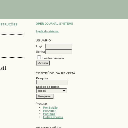
OPEN JOURNAL SYSTEMS
NSTRUÇÕES
Ajuda do sistema
USUÁRIO
Login
Senha
Lembrar usuário
sil
CONTEÚDO DA REVISTA
Pesquisa
Escopo da Busca
Procurar
Por Edição
Por Autor
Por título
Outras revistas