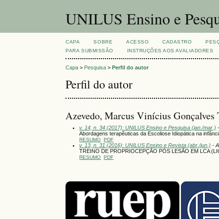
UNILUS Ensino e Pesqu
CAPA
SOBRE
ACESSO
CADASTRO
PES
PARA SUBMISSÃO
INSTRUÇÕES AOS AVALIADORES
Capa
>
Pesquisa
>
Perfil do autor
Perfil do autor
Azevedo, Marcus Vinícius Gonçalves T
v. 14, n. 34 (2017): UNILUS Ensino e Pesquisa (jan./mar.)
-
Abordagens terapêuticas da Escoliose Idiopática na infânci
RESUMO
PDF
v. 13, n. 31 (2016): UNILUS Ensino e Revista (abr./jun.)
- A
TREINO DE PROPRIOCEPÇÃO PÓS LESÃO EM LCA (
RESUMO
PDF