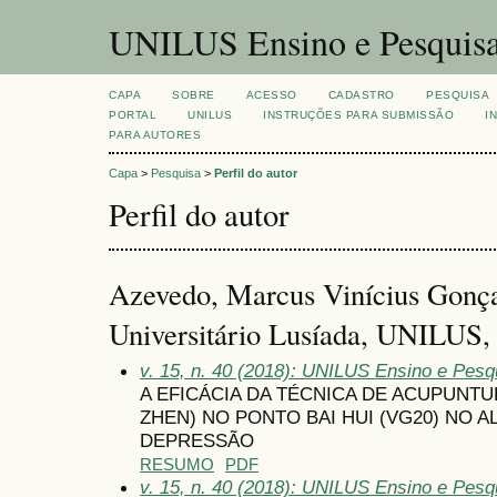
UNILUS Ensino e Pesquis
CAPA
SOBRE
ACESSO
CADASTRO
PESQUISA
PORTAL
UNILUS
INSTRUÇÕES PARA SUBMISSÃO
I
PARA AUTORES
Capa
>
Pesquisa
>
Perfil do autor
Perfil do autor
Azevedo, Marcus Vinícius Gonça
Universitário Lusíada, UNILUS, 
v. 15, n. 40 (2018): UNILUS Ensino e Pesqui
A EFICÁCIA DA TÉCNICA DE ACUPUNT
ZHEN) NO PONTO BAI HUI (VG20) NO A
DEPRESSÃO
RESUMO
PDF
v. 15, n. 40 (2018): UNILUS Ensino e Pesqui