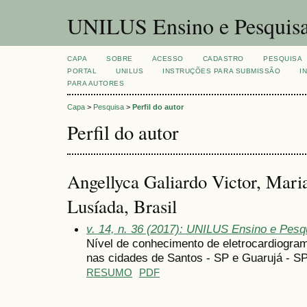
UNILUS Ensino e Pesquis
CAPA
SOBRE
ACESSO
CADASTRO
PESQUISA
PORTAL
UNILUS
INSTRUÇÕES PARA SUBMISSÃO
I
PARA AUTORES
Capa
>
Pesquisa
>
Perfil do autor
Perfil do autor
Angellyca Galiardo Victor, Mari
Lusíada, Brasil
v. 14, n. 36 (2017): UNILUS Ensino e Pesqui
Nível de conhecimento de eletrocardiograma
nas cidades de Santos - SP e Guarujá - S
RESUMO
PDF