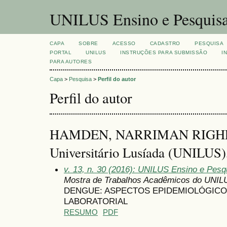
UNILUS Ensino e Pesquis
CAPA
SOBRE
ACESSO
CADASTRO
PESQUISA
PORTAL
UNILUS
INSTRUÇÕES PARA SUBMISSÃO
I
PARA AUTORES
Capa
>
Pesquisa
>
Perfil do autor
Perfil do autor
HAMDEN, NARRIMAN RIGHET
Universitário Lusíada (UNILUS),
v. 13, n. 30 (2016): UNILUS Ensino e Pesqu
Mostra de Trabalhos Acadêmicos do UNIL
DENGUE: ASPECTOS EPIDEMIOLÓGICOS
LABORATORIAL
RESUMO
PDF