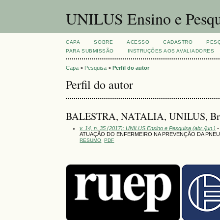
UNILUS Ensino e Pesqu
CAPA
SOBRE
ACESSO
CADASTRO
PES
PARA SUBMISSÃO
INSTRUÇÕES AOS AVALIADORES
Capa
>
Pesquisa
>
Perfil do autor
Perfil do autor
BALESTRA, NATALIA, UNILUS, Bra
v. 14, n. 35 (2017): UNILUS Ensino e Pesquisa (abr./jun.)
-
ATUAÇÃO DO ENFERMEIRO NA PREVENÇÃO DA PNEUM
RESUMO
PDF