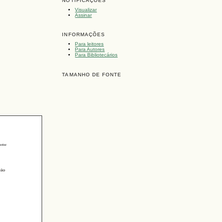
NOTIFICAÇÕES
Visualizar
Assinar
INFORMAÇÕES
Para leitores
Para Autores
Para Bibliotecários
TAMANHO DE FONTE