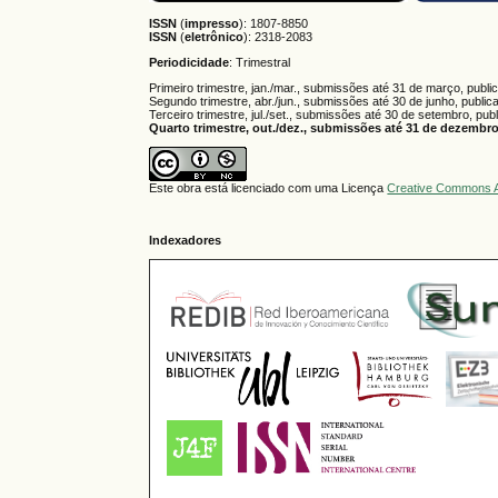
ISSN
(
impresso
): 1807-8850
ISSN
(
eletrônico
):
2318-2083
Periodicidade
: Trimestral
Primeiro trimestre, jan./mar., submissões até 31 de março, publi
Segundo trimestre, abr./jun., submissões até 30 de junho, public
Terceiro trimestre, jul./set., submissões até 30 de setembro, pub
Quarto trimestre, out./dez., submissões até 31 de dezembro,
Este obra está licenciado com uma Licença
Creative Commons A
Indexadores