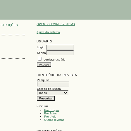
OPEN JOURNAL SYSTEMS
NSTRUÇÕES
Ajuda do sistema
USUÁRIO
Login
Senha
Lembrar usuário
CONTEÚDO DA REVISTA
Pesquisa
Escopo da Busca
Procurar
Por Edição
Por Autor
Por título
Outras revistas