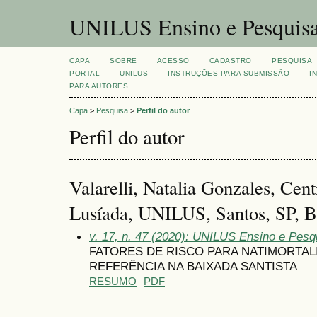
UNILUS Ensino e Pesquis
CAPA
SOBRE
ACESSO
CADASTRO
PESQUISA
PORTAL
UNILUS
INSTRUÇÕES PARA SUBMISSÃO
I
PARA AUTORES
Capa
>
Pesquisa
>
Perfil do autor
Perfil do autor
Valarelli, Natalia Gonzales, Cent
Lusíada, UNILUS, Santos, SP, Br
v. 17, n. 47 (2020): UNILUS Ensino e Pesqu
FATORES DE RISCO PARA NATIMORTAL
REFERÊNCIA NA BAIXADA SANTISTA
RESUMO
PDF