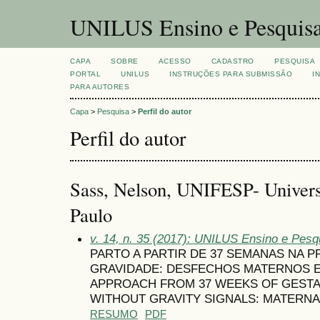
UNILUS Ensino e Pesquis
CAPA
SOBRE
ACESSO
CADASTRO
PESQUISA
PORTAL
UNILUS
INSTRUÇÕES PARA SUBMISSÃO
I
PARA AUTORES
Capa
>
Pesquisa
>
Perfil do autor
Perfil do autor
Sass, Nelson, UNIFESP- Univers
Paulo
v. 14, n. 35 (2017): UNILUS Ensino e Pesqu
PARTO A PARTIR DE 37 SEMANAS NA P
GRAVIDADE: DESFECHOS MATERNOS E
APPROACH FROM 37 WEEKS OF GESTA
WITHOUT GRAVITY SIGNALS: MATERN
RESUMO
PDF