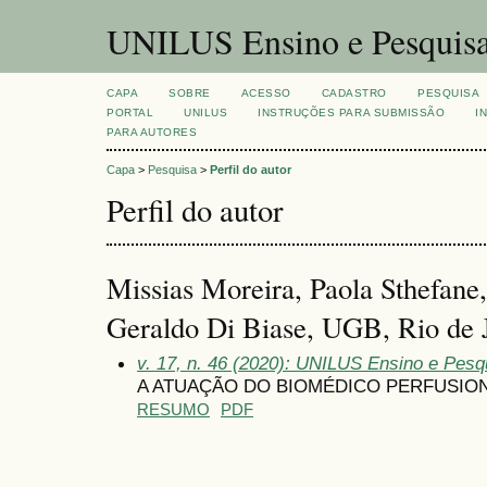
UNILUS Ensino e Pesquis
CAPA
SOBRE
ACESSO
CADASTRO
PESQUISA
PORTAL
UNILUS
INSTRUÇÕES PARA SUBMISSÃO
I
PARA AUTORES
Capa
>
Pesquisa
>
Perfil do autor
Perfil do autor
Missias Moreira, Paola Sthefane,
Geraldo Di Biase, UGB, Rio de J
v. 17, n. 46 (2020): UNILUS Ensino e Pesqu
A ATUAÇÃO DO BIOMÉDICO PERFUSION
RESUMO
PDF