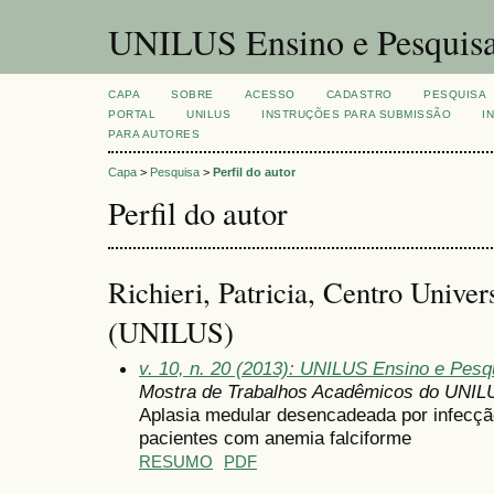
UNILUS Ensino e Pesquis
CAPA
SOBRE
ACESSO
CADASTRO
PESQUISA
PORTAL
UNILUS
INSTRUÇÕES PARA SUBMISSÃO
I
PARA AUTORES
Capa
>
Pesquisa
>
Perfil do autor
Perfil do autor
Richieri, Patricia, Centro Univer
(UNILUS)
v. 10, n. 20 (2013): UNILUS Ensino e Pesqui
Mostra de Trabalhos Acadêmicos do UNIL
Aplasia medular desencadeada por infecçã
pacientes com anemia falciforme
RESUMO
PDF