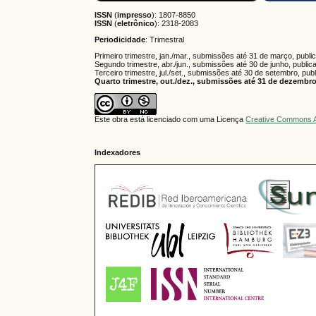
ISSN
(
impresso
): 1807-8850
ISSN
(
eletrônico
):
2318-2083
Periodicidade
: Trimestral
Primeiro trimestre, jan./mar., submissões até 31 de março, publi
Segundo trimestre, abr./jun., submissões até 30 de junho, public
Terceiro trimestre, jul./set., submissões até 30 de setembro, pub
Quarto trimestre, out./dez., submissões até 31 de dezembro,
Este obra está licenciado com uma Licença
Creative Commons A
Indexadores