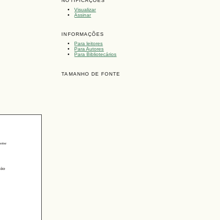
NOTIFICAÇÕES
Visualizar
Assinar
INFORMAÇÕES
Para leitores
Para Autores
Para Bibliotecários
TAMANHO DE FONTE