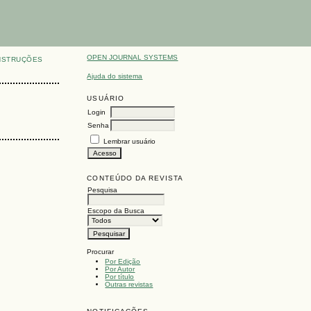
OPEN JOURNAL SYSTEMS
NSTRUÇÕES
Ajuda do sistema
USUÁRIO
Login
Senha
Lembrar usuário
CONTEÚDO DA REVISTA
Pesquisa
Escopo da Busca
Procurar
Por Edição
Por Autor
Por título
Outras revistas