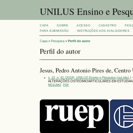
UNILUS Ensino e Pesqu
CAPA
SOBRE
ACESSO
CADASTRO
PES
PARA SUBMISSÃO
INSTRUÇÕES AOS AVALIADORES
Capa
>
Pesquisa
>
Perfil do autor
Perfil do autor
Jesus, Pedro Antonio Pires de, Centro
v. 15, n. 41 (2018): UNILUS Ensino e Pesquisa (out./dez.)
-
ALTERAÇÕES OSTEOMIOARTICULARES EM ESTUDANT
RESUMO
PDF