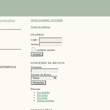
OPEN JOURNAL SYSTEMS
NSTRUÇÕES
Ajuda do sistema
USUÁRIO
Login
Senha
Lembrar usuário
CONTEÚDO DA REVISTA
SISTEMÁTICA
Pesquisa
Escopo da Busca
Procurar
Por Edição
Por Autor
Por título
Outras revistas