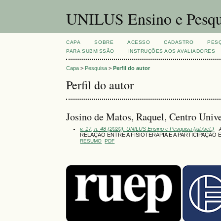
UNILUS Ensino e Pesqu
CAPA
SOBRE
ACESSO
CADASTRO
PES
PARA SUBMISSÃO
INSTRUÇÕES AOS AVALIADORES
Capa
>
Pesquisa
>
Perfil do autor
Perfil do autor
Josino de Matos, Raquel, Centro Unive
v. 17, n. 48 (2020): UNILUS Ensino e Pesquisa (jul./set.)
- 
RELAÇÃO ENTRE A FISIOTERAPIA E A PARTICIPAÇÃO
RESUMO
PDF