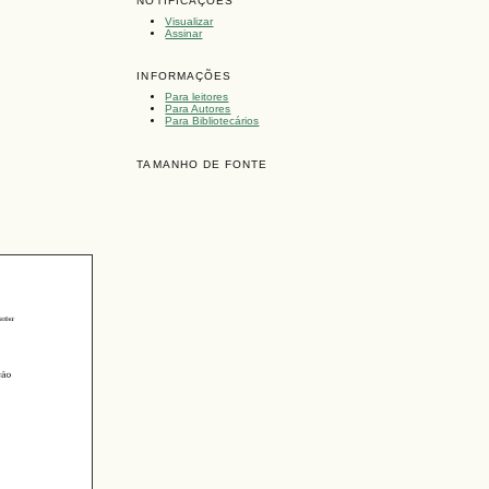
NOTIFICAÇÕES
Visualizar
Assinar
INFORMAÇÕES
Para leitores
Para Autores
Para Bibliotecários
TAMANHO DE FONTE