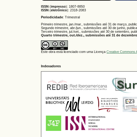
ISSN
(
impresso
): 1807-8850
ISSN
(
eletrônico
):
2318-2083
Periodicidade
: Trimestral
Primeiro trimestre, jan./mar., submissões até 31 de março, publi
Segundo trimestre, abr./jun., submissões até 30 de junho, public
Terceiro trimestre, jul./set., submissões até 30 de setembro, pub
Quarto trimestre, out./dez., submissões até 31 de dezembro,
Este obra está licenciado com uma Licença
Creative Commons A
Indexadores