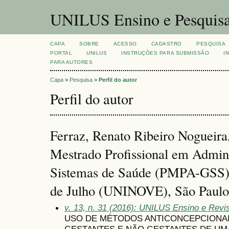
UNILUS Ensino e Pesquis
CAPA
SOBRE
ACESSO
CADASTRO
PESQUISA
PORTAL
UNILUS
INSTRUÇÕES PARA SUBMISSÃO
I
PARA AUTORES
Capa
>
Pesquisa
>
Perfil do autor
Perfil do autor
Ferraz, Renato Ribeiro Nogueir
Mestrado Profissional em Admin
Sistemas de Saúde (PMPA-GSS) 
de Julho (UNINOVE), São Paulo 
v. 13, n. 31 (2016): UNILUS Ensino e Revist
USO DE MÉTODOS ANTICONCEPCIONA
GESTANTES E NÃO GESTANTES DE UM