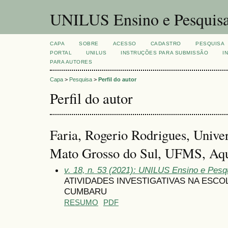
UNILUS Ensino e Pesquis
CAPA
SOBRE
ACESSO
CADASTRO
PESQUISA
PORTAL
UNILUS
INSTRUÇÕES PARA SUBMISSÃO
I
PARA AUTORES
Capa
>
Pesquisa
>
Perfil do autor
Perfil do autor
Faria, Rogerio Rodrigues, Unive
Mato Grosso do Sul, UFMS, Aqu
v. 18, n. 53 (2021): UNILUS Ensino e Pesqu
ATIVIDADES INVESTIGATIVAS NA ESCO
CUMBARU
RESUMO
PDF