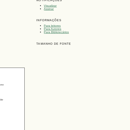
NOTIFICAÇÕES
Visualizar
Assinar
INFORMAÇÕES
Para leitores
Para Autores
Para Bibliotecários
TAMANHO DE FONTE