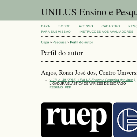
UNILUS Ensino e Pesqu
CAPA
SOBRE
ACESSO
CADASTRO
PES
PARA SUBMISSÃO
INSTRUÇÕES AOS AVALIADORES
Capa
>
Pesquisa
>
Perfil do autor
Perfil do autor
Anjos, Ronei José dos, Centro Univer
v. 13, n. 30 (2016): UNILUS Ensino e Pesquisa (jan./mar.)
-
LIGADURA ELÁSTICA DE VARIZES DE ESÔFAGO
RESUMO
PDF