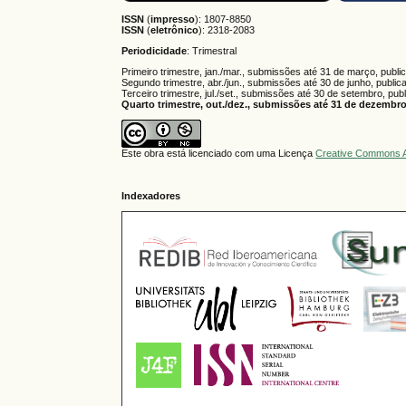
ISSN
(
impresso
): 1807-8850
ISSN
(
eletrônico
):
2318-2083
Periodicidade
: Trimestral
Primeiro trimestre, jan./mar., submissões até 31 de março, publi
Segundo trimestre, abr./jun., submissões até 30 de junho, public
Terceiro trimestre, jul./set., submissões até 30 de setembro, pub
Quarto trimestre, out./dez., submissões até 31 de dezembro,
Este obra está licenciado com uma Licença
Creative Commons A
Indexadores