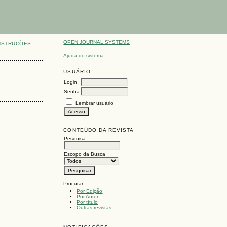
OPEN JOURNAL SYSTEMS
NSTRUÇÕES
Ajuda do sistema
USUÁRIO
Login
Senha
Lembrar usuário
CONTEÚDO DA REVISTA
Pesquisa
Escopo da Busca
Procurar
Por Edição
Por Autor
Por título
Outras revistas