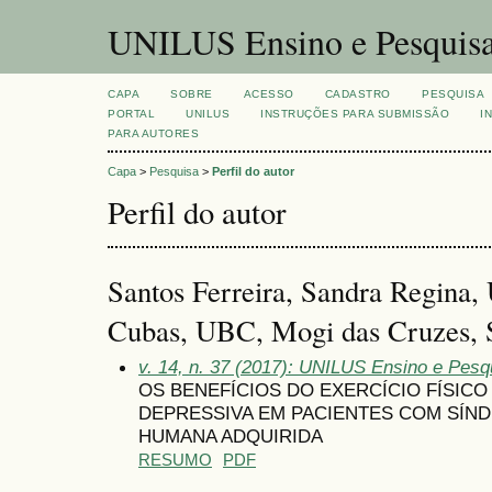
UNILUS Ensino e Pesquis
CAPA
SOBRE
ACESSO
CADASTRO
PESQUISA
PORTAL
UNILUS
INSTRUÇÕES PARA SUBMISSÃO
I
PARA AUTORES
Capa
>
Pesquisa
>
Perfil do autor
Perfil do autor
Santos Ferreira, Sandra Regina,
Cubas, UBC, Mogi das Cruzes, S
v. 14, n. 37 (2017): UNILUS Ensino e Pesqu
OS BENEFÍCIOS DO EXERCÍCIO FÍSIC
DEPRESSIVA EM PACIENTES COM SÍN
HUMANA ADQUIRIDA
RESUMO
PDF