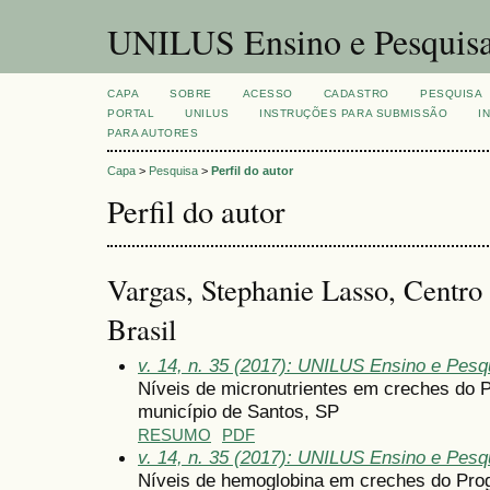
UNILUS Ensino e Pesquis
CAPA
SOBRE
ACESSO
CADASTRO
PESQUISA
PORTAL
UNILUS
INSTRUÇÕES PARA SUBMISSÃO
I
PARA AUTORES
Capa
>
Pesquisa
>
Perfil do autor
Perfil do autor
Vargas, Stephanie Lasso, Centro 
Brasil
v. 14, n. 35 (2017): UNILUS Ensino e Pesqu
Níveis de micronutrientes em creches do
município de Santos, SP
RESUMO
PDF
v. 14, n. 35 (2017): UNILUS Ensino e Pesqu
Níveis de hemoglobina em creches do Pro