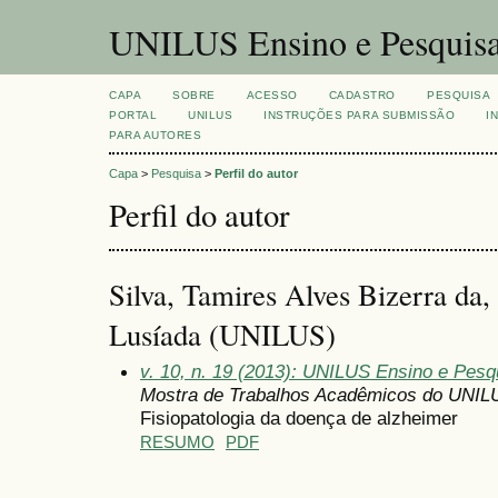
UNILUS Ensino e Pesquis
CAPA
SOBRE
ACESSO
CADASTRO
PESQUISA
PORTAL
UNILUS
INSTRUÇÕES PARA SUBMISSÃO
I
PARA AUTORES
Capa
>
Pesquisa
>
Perfil do autor
Perfil do autor
Silva, Tamires Alves Bizerra da,
Lusíada (UNILUS)
v. 10, n. 19 (2013): UNILUS Ensino e Pesqu
Mostra de Trabalhos Acadêmicos do UNIL
Fisiopatologia da doença de alzheimer
RESUMO
PDF