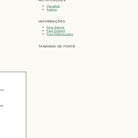
NOTIFICAÇÕES
Visualizar
Assinar
INFORMAÇÕES
Para leitores
Para Autores
Para Bibliotecários
TAMANHO DE FONTE