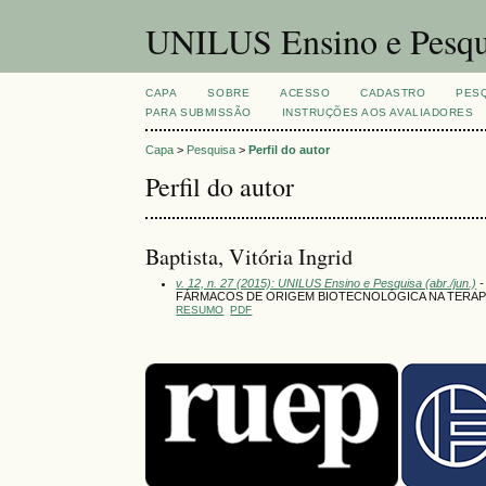
UNILUS Ensino e Pesqu
CAPA
SOBRE
ACESSO
CADASTRO
PES
PARA SUBMISSÃO
INSTRUÇÕES AOS AVALIADORES
Capa
>
Pesquisa
>
Perfil do autor
Perfil do autor
Baptista, Vitória Ingrid
v. 12, n. 27 (2015): UNILUS Ensino e Pesquisa (abr./jun.)
-
FÁRMACOS DE ORIGEM BIOTECNOLÓGICA NA TERAPÊ
RESUMO
PDF