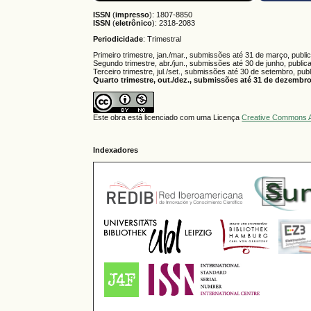
ISSN
(
impresso
): 1807-8850
ISSN
(
eletrônico
):
2318-2083
Periodicidade
: Trimestral
Primeiro trimestre, jan./mar., submissões até 31 de março, publi
Segundo trimestre, abr./jun., submissões até 30 de junho, public
Terceiro trimestre, jul./set., submissões até 30 de setembro, pub
Quarto trimestre, out./dez., submissões até 31 de dezembro,
Este obra está licenciado com uma Licença
Creative Commons A
Indexadores