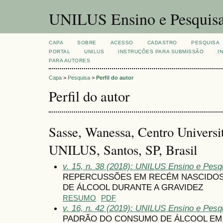
UNILUS Ensino e Pesquis
CAPA
SOBRE
ACESSO
CADASTRO
PESQUISA
PORTAL
UNILUS
INSTRUÇÕES PARA SUBMISSÃO
I
PARA AUTORES
Capa
>
Pesquisa
>
Perfil do autor
Perfil do autor
Sasse, Wanessa, Centro Universit
UNILUS, Santos, SP, Brasil
v. 15, n. 38 (2018): UNILUS Ensino e Pesqu
REPERCUSSÕES EM RECÉM NASCIDOS
DE ÁLCOOL DURANTE A GRAVIDEZ
RESUMO
PDF
v. 16, n. 42 (2019): UNILUS Ensino e Pesqu
PADRÃO DO CONSUMO DE ÁLCOOL EM