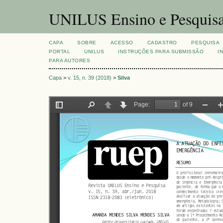
UNILUS Ensino e Pesquis
CAPA
SOBRE
ACESSO
CADASTRO
PESQUISA
PORTAL
UNILUS
INSTRUÇÕES PARA SUBMISSÃO
I
PARA AUTORES
Capa
>
v. 15, n. 39 (2018)
>
Silva