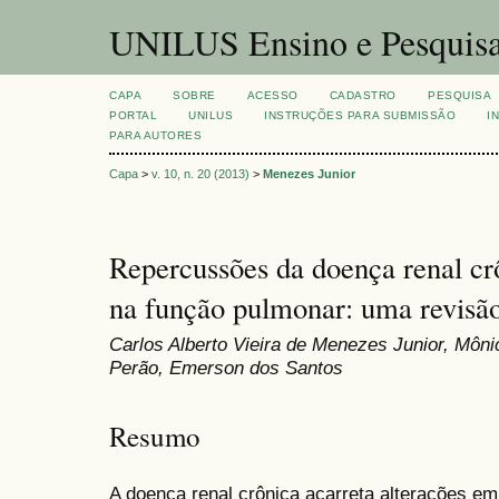
UNILUS Ensino e Pesquis
CAPA
SOBRE
ACESSO
CADASTRO
PESQUISA
PORTAL
UNILUS
INSTRUÇÕES PARA SUBMISSÃO
I
PARA AUTORES
Capa
>
v. 10, n. 20 (2013)
>
Menezes Junior
Repercussões da doença renal cr
na função pulmonar: uma revisão
Carlos Alberto Vieira de Menezes Junior, Môni
Perão, Emerson dos Santos
Resumo
A doença renal crônica acarreta alterações em