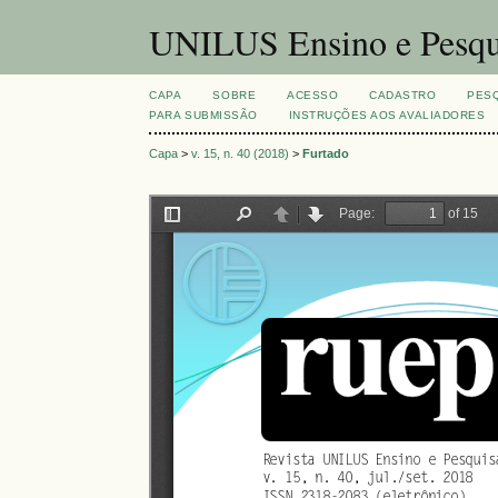
UNILUS Ensino e Pesqu
CAPA
SOBRE
ACESSO
CADASTRO
PES
PARA SUBMISSÃO
INSTRUÇÕES AOS AVALIADORES
Capa
>
v. 15, n. 40 (2018)
>
Furtado