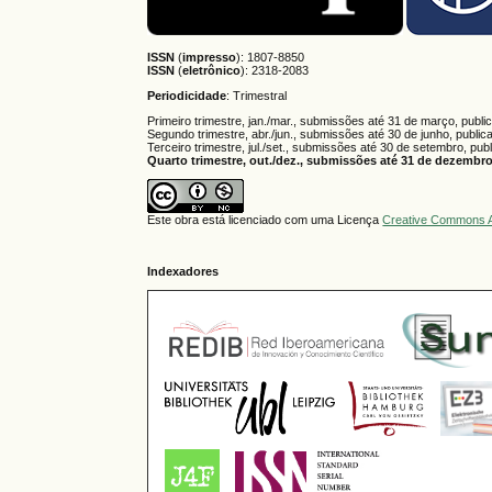
ISSN
(
impresso
): 1807-8850
ISSN
(
eletrônico
):
2318-2083
Periodicidade
: Trimestral
Primeiro trimestre, jan./mar., submissões até 31 de março, publi
Segundo trimestre, abr./jun., submissões até 30 de junho, public
Terceiro trimestre, jul./set., submissões até 30 de setembro, pub
Quarto trimestre, out./dez., submissões até 31 de dezembro,
Este obra está licenciado com uma Licença
Creative Commons A
Indexadores