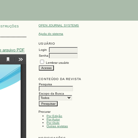
OPEN JOURNAL SYSTEMS
NSTRUÇÕES
Ajuda do sistema
USUÁRIO
e arquivo PDF
Login
Senha
Lembrar usuário
CONTEÚDO DA REVISTA
Pesquisa
Escopo da Busca
Procurar
Por Edição
Por Autor
Por título
Outras revistas