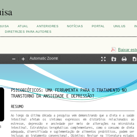
isa
QUISA
ATUAL
ANTERIORES
NOTÍCIAS
PORTAL
UNILUS
I
DIRETRIZES PARA AUTORES
Baixar est