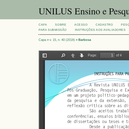
UNILUS Ensino e Pesqu
CAPA
SOBRE
ACESSO
CADASTRO
PES
PARA SUBMISSÃO
INSTRUÇÕES AOS AVALIADORES
Capa
>
v. 15, n. 40 (2018)
>
Barbosa