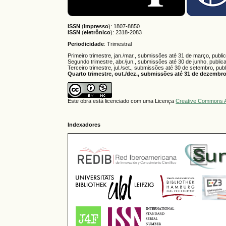
ISSN
(
impresso
): 1807-8850
ISSN
(
eletrônico
):
2318-2083
Periodicidade
: Trimestral
Primeiro trimestre, jan./mar., submissões até 31 de março, publi
Segundo trimestre, abr./jun., submissões até 30 de junho, public
Terceiro trimestre, jul./set., submissões até 30 de setembro, pub
Quarto trimestre, out./dez., submissões até 31 de dezembro,
Este obra está licenciado com uma Licença
Creative Commons A
Indexadores