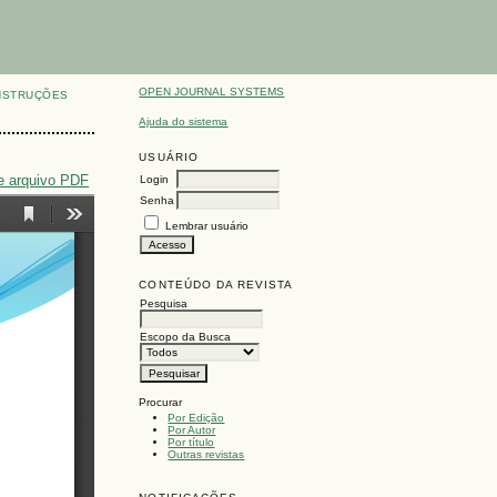
OPEN JOURNAL SYSTEMS
NSTRUÇÕES
Ajuda do sistema
USUÁRIO
e arquivo PDF
Login
Senha
Lembrar usuário
CONTEÚDO DA REVISTA
Pesquisa
Escopo da Busca
Procurar
Por Edição
Por Autor
Por título
Outras revistas