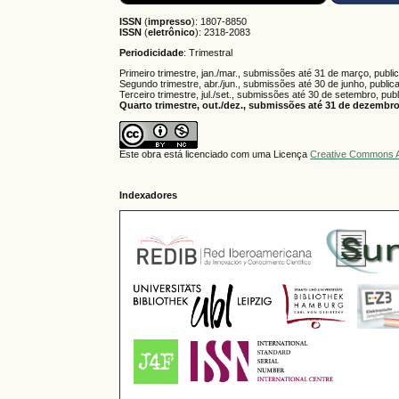
ISSN
(
impresso
): 1807-8850
ISSN
(
eletrônico
):
2318-2083
Periodicidade
: Trimestral
Primeiro trimestre, jan./mar., submissões até 31 de março, publi
Segundo trimestre, abr./jun., submissões até 30 de junho, public
Terceiro trimestre, jul./set., submissões até 30 de setembro, pub
Quarto trimestre, out./dez., submissões até 31 de dezembro,
Este obra está licenciado com uma Licença
Creative Commons A
Indexadores