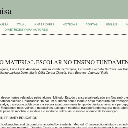
isa
QUISA
ATUAL
ANTERIORES
NOTÍCIAS
PORTAL
UNILUS
I
DIRETRIZES PARA AUTORES
O MATERIAL ESCOLAR NO ENSINO FUNDAME
arques, Erica Endo Amemiya, Larissa Zambuzi Campos, Fernanda Buchidid Bertolini, Iuri Mar
Etienne Larissa Duim, Maria Célia Cunha Ciaccia, Vera Esteves Vagnozzi Rullo
 os desconfortos relatados pelos alunos. Método: Estudo transversal realizado em Novembro
 material escolar. Resultados: Houve um aumento com a idade e sexo masculino em transpor
 alça, transporte público ou ir à escola a pé, com maior tempo de deslocamento e a perce
: Estudantes mais velhos e masculinos carregam mochilas transportando material mais ade
e peso da mochila, o modelo e o modo de utiliza-las, o meio e o tempo de locomoção.
IN PRIMARY EDUCATION
 school supplies and discomforts reported by students. Method: Cross-sectional study carried
 and school material. Results: There was an increase with age and male gender in carrying