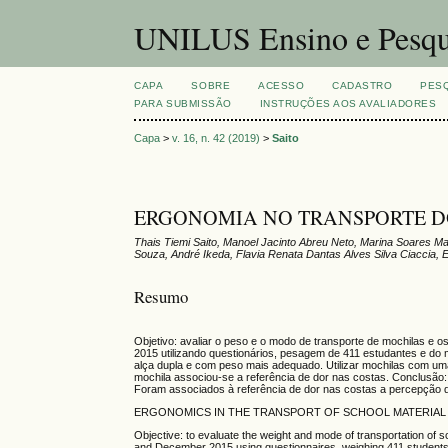
UNILUS Ensino e Pesqu
CAPA
SOBRE
ACESSO
CADASTRO
PES
PARA SUBMISSÃO
INSTRUÇÕES AOS AVALIADORES
Capa
>
v. 16, n. 42 (2019)
>
Saito
ERGONOMIA NO TRANSPORTE D
Thais Tiemi Saito, Manoel Jacinto Abreu Neto, Marina Soares M
Souza, André Ikeda, Flavia Renata Dantas Alves Silva Ciaccia, 
Resumo
Objetivo: avaliar o peso e o modo de transporte de mochilas e
2015 utilizando questionários, pesagem de 411 estudantes e do
alça dupla e com peso mais adequado. Utilizar mochilas com uma
mochila associou-se a referência de dor nas costas. Conclusão
Foram associados à referência de dor nas costas a percepção d
ERGONOMICS IN THE TRANSPORT OF SCHOOL MATERIAL 
Objective: to evaluate the weight and mode of transportation of
and December 2015 using questionnaires, weighing 411 students