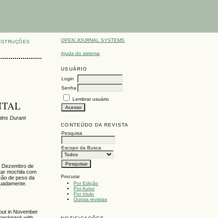
OPEN JOURNAL SYSTEMS
NSTRUÇÕES
Ajuda do sistema
USUÁRIO
Login
Senha
Lembrar usuário
NTAL
tins Durant
CONTEÚDO DA REVISTA
Pesquisa
Escopo da Busca
 e Dezembro de
tar mochila com
Procurar
pção de peso da
Por Edição
quadamente.
Por Autor
Por título
Outras revistas
 out in November
 backpack with