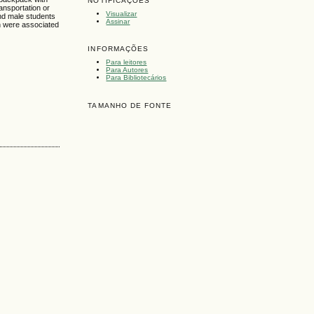
NOTIFICAÇÕES
ansportation or
Visualizar
and male students
Assinar
on were associated
INFORMAÇÕES
Para leitores
Para Autores
Para Bibliotecários
TAMANHO DE FONTE