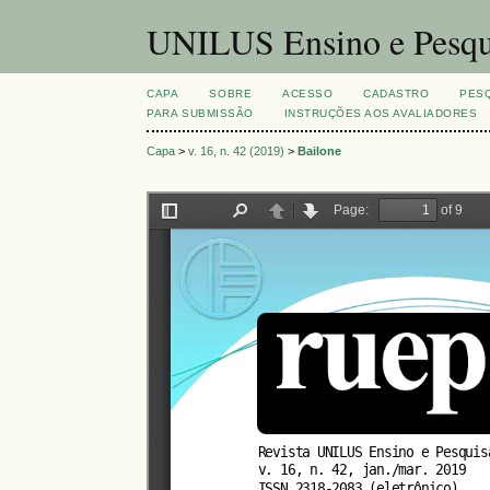
UNILUS Ensino e Pesqu
CAPA
SOBRE
ACESSO
CADASTRO
PES
PARA SUBMISSÃO
INSTRUÇÕES AOS AVALIADORES
Capa
>
v. 16, n. 42 (2019)
>
Bailone