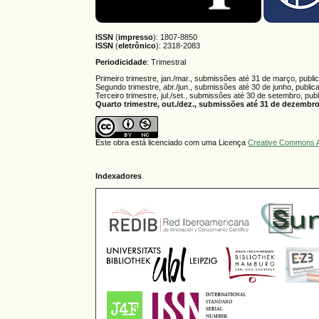
ISSN
(
impresso
): 1807-8850
ISSN
(
eletrônico
):
2318-2083
Periodicidade
: Trimestral
Primeiro trimestre, jan./mar., submissões até 31 de março, publi
Segundo trimestre, abr./jun., submissões até 30 de junho, public
Terceiro trimestre, jul./set., submissões até 30 de setembro, pub
Quarto trimestre, out./dez., submissões até 31 de dezembro,
Este obra está licenciado com uma Licença
Creative Commons A
Indexadores