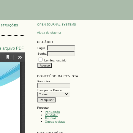
OPEN JOURNAL SYSTEMS
NSTRUÇÕES
Ajuda do sistema
USUÁRIO
e arquivo PDF
Login
Senha
Lembrar usuário
CONTEÚDO DA REVISTA
Pesquisa
Escopo da Busca
Procurar
Por Edição
Por Autor
Por título
Outras revistas