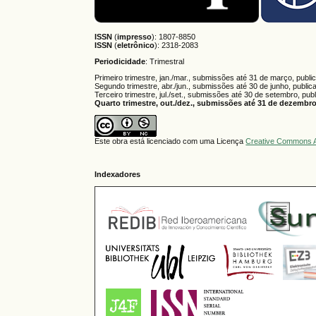
ISSN
(
impresso
): 1807-8850
ISSN
(
eletrônico
):
2318-2083
Periodicidade
: Trimestral
Primeiro trimestre, jan./mar., submissões até 31 de março, publi
Segundo trimestre, abr./jun., submissões até 30 de junho, public
Terceiro trimestre, jul./set., submissões até 30 de setembro, pub
Quarto trimestre, out./dez., submissões até 31 de dezembro,
Este obra está licenciado com uma Licença
Creative Commons A
Indexadores