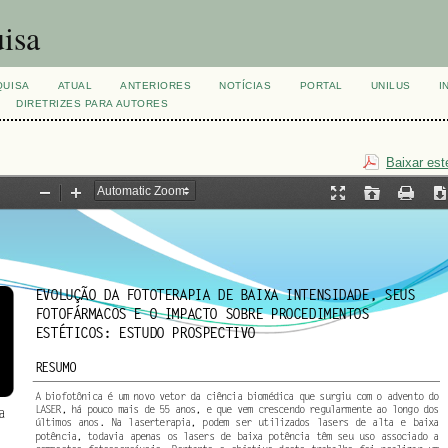
isa
QUISA
ATUAL
ANTERIORES
NOTÍCIAS
PORTAL
UNILUS
I
DIRETRIZES PARA AUTORES
Baixar est