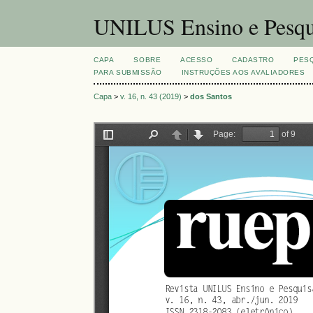
UNILUS Ensino e Pesqu
CAPA
SOBRE
ACESSO
CADASTRO
PES
PARA SUBMISSÃO
INSTRUÇÕES AOS AVALIADORES
Capa
>
v. 16, n. 43 (2019)
>
dos Santos