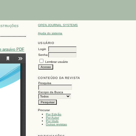
OPEN JOURNAL SYSTEMS
NSTRUÇÕES
Ajuda do sistema
USUÁRIO
e arquivo PDF
Login
Senha
Lembrar usuário
CONTEÚDO DA REVISTA
Pesquisa
Escopo da Busca
Procurar
Por Edição
Por Autor
Por título
Outras revistas