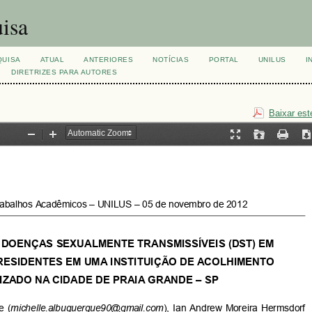
isa
QUISA
ATUAL
ANTERIORES
NOTÍCIAS
PORTAL
UNILUS
I
DIRETRIZES PARA AUTORES
Baixar est