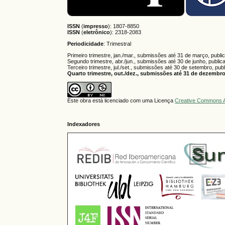
ISSN
(
impresso
): 1807-8850
ISSN
(
eletrônico
):
2318-2083
Periodicidade
: Trimestral
Primeiro trimestre, jan./mar., submissões até 31 de março, publi
Segundo trimestre, abr./jun., submissões até 30 de junho, public
Terceiro trimestre, jul./set., submissões até 30 de setembro, pub
Quarto trimestre, out./dez., submissões até 31 de dezembro,
Este obra está licenciado com uma Licença
Creative Commons A
Indexadores