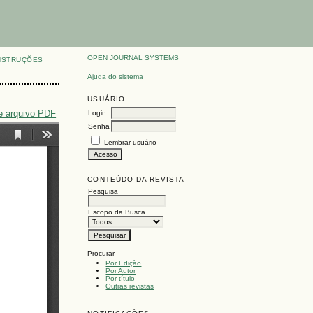
OPEN JOURNAL SYSTEMS
NSTRUÇÕES
Ajuda do sistema
USUÁRIO
e arquivo PDF
Login
Senha
Lembrar usuário
CONTEÚDO DA REVISTA
Pesquisa
Escopo da Busca
Procurar
Por Edição
Por Autor
Por título
Outras revistas