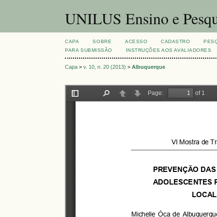
UNILUS Ensino e Pesqu
CAPA
SOBRE
ACESSO
CADASTRO
PES
PARA SUBMISSÃO
INSTRUÇÕES AOS AVALIADORES
Capa
>
v. 10, n. 20 (2013)
>
Albuquerque