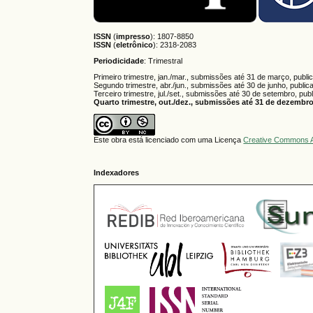
ISSN
(
impresso
): 1807-8850
ISSN
(
eletrônico
):
2318-2083
Periodicidade
: Trimestral
Primeiro trimestre, jan./mar., submissões até 31 de março, publi
Segundo trimestre, abr./jun., submissões até 30 de junho, public
Terceiro trimestre, jul./set., submissões até 30 de setembro, pub
Quarto trimestre, out./dez., submissões até 31 de dezembro,
Este obra está licenciado com uma Licença
Creative Commons A
Indexadores