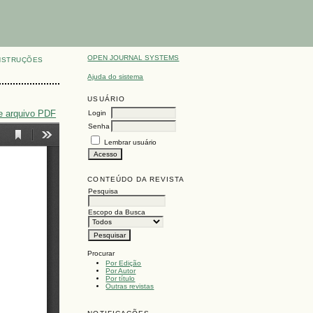
OPEN JOURNAL SYSTEMS
NSTRUÇÕES
Ajuda do sistema
USUÁRIO
e arquivo PDF
Login
Senha
Lembrar usuário
CONTEÚDO DA REVISTA
Pesquisa
Escopo da Busca
Procurar
Por Edição
Por Autor
Por título
Outras revistas