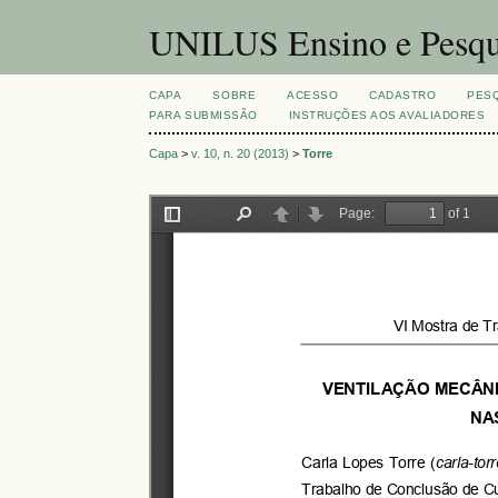
UNILUS Ensino e Pesqu
CAPA
SOBRE
ACESSO
CADASTRO
PES
PARA SUBMISSÃO
INSTRUÇÕES AOS AVALIADORES
Capa
>
v. 10, n. 20 (2013)
>
Torre