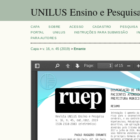
UNILUS Ensino e Pesquis
CAPA
SOBRE
ACESSO
CADASTRO
PESQUISA
PORTAL
UNILUS
INSTRUÇÕES PARA SUBMISSÃO
I
PARA AUTORES
Capa
>
v. 16, n. 45 (2019)
>
Errante