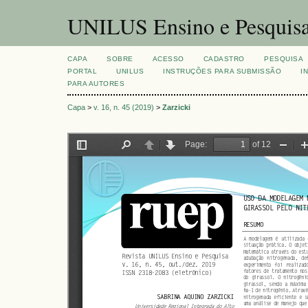
UNILUS Ensino e Pesquis
CAPA
SOBRE
ACESSO
CADASTRO
PESQUISA
PORTAL
UNILUS
INSTRUÇÕES PARA SUBMISSÃO
I
PARA AUTORES
Capa
>
v. 16, n. 45 (2019)
>
Zarzicki