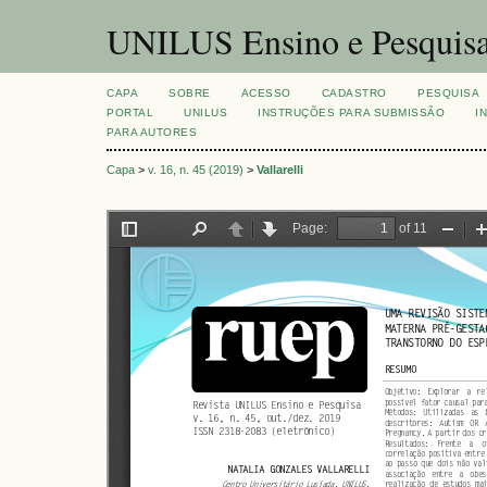
UNILUS Ensino e Pesquis
CAPA
SOBRE
ACESSO
CADASTRO
PESQUISA
PORTAL
UNILUS
INSTRUÇÕES PARA SUBMISSÃO
I
PARA AUTORES
Capa
>
v. 16, n. 45 (2019)
>
Vallarelli