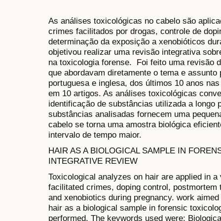
As análises toxicológicas no cabelo são aplic
crimes facilitados por drogas, controle de dop
determinação da exposição a xenobióticos dur
objetivou realizar uma revisão integrativa sob
na toxicologia forense. Foi feito uma revisão d
que abordavam diretamente o tema e assunto p
portuguesa e inglesa, dos últimos 10 anos n
em 10 artigos. As análises toxicológicas conve
identificação de substâncias utilizada a longo 
substâncias analisadas fornecem uma pequena 
cabelo se torna uma amostra biológica eficien
intervalo de tempo maior.
HAIR AS A BIOLOGICAL SAMPLE IN FOREN
INTEGRATIVE REVIEW
Toxicological analyzes on hair are applied in a
facilitated crimes, doping control, postmortem
and xenobiotics during pregnancy. work aimed 
hair as a biological sample in forensic toxicolo
performed. The keywords used were: Biological