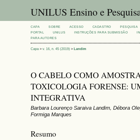
UNILUS Ensino e Pesquis
CAPA
SOBRE
ACESSO
CADASTRO
PESQUISA
PORTAL
UNILUS
INSTRUÇÕES PARA SUBMISSÃO
I
PARA AUTORES
Capa
>
v. 16, n. 45 (2019)
>
Landim
O CABELO COMO AMOSTRA
TOXICOLOGIA FORENSE: U
INTEGRATIVA
Barbara Lourenço Saraiva Landim, Débora Oleg
Formiga Marques
Resumo