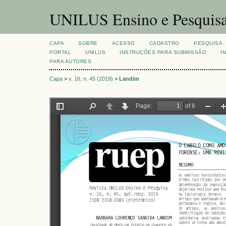
UNILUS Ensino e Pesquis
CAPA
SOBRE
ACESSO
CADASTRO
PESQUISA
PORTAL
UNILUS
INSTRUÇÕES PARA SUBMISSÃO
I
PARA AUTORES
Capa
>
v. 16, n. 45 (2019)
>
Landim