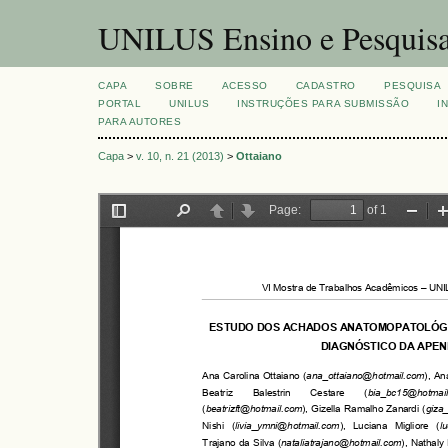
UNILUS Ensino e Pesquis
CAPA
SOBRE
ACESSO
CADASTRO
PESQUISA
PORTAL
UNILUS
INSTRUÇÕES PARA SUBMISSÃO
I
PARA AUTORES
Capa
>
v. 10, n. 21 (2013)
>
Ottaiano