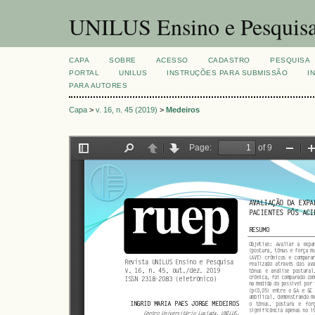
UNILUS Ensino e Pesquis
CAPA
SOBRE
ACESSO
CADASTRO
PESQUISA
PORTAL
UNILUS
INSTRUÇÕES PARA SUBMISSÃO
I
PARA AUTORES
Capa
>
v. 16, n. 45 (2019)
>
Medeiros