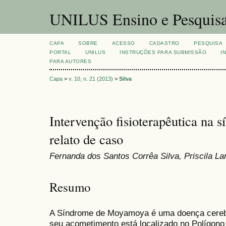
UNILUS Ensino e Pesquis
CAPA
SOBRE
ACESSO
CADASTRO
PESQUISA
PORTAL
UNILUS
INSTRUÇÕES PARA SUBMISSÃO
I
PARA AUTORES
Capa
>
v. 10, n. 21 (2013)
>
Silva
Intervenção fisioterapêutica na
relato de caso
Fernanda dos Santos Corrêa Silva, Priscila Lan
Resumo
A Síndrome de Moyamoya é uma doença cerebro
seu acometimento está localizado no Polígono d