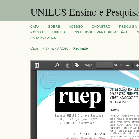
UNILUS Ensino e Pesquis
CAPA
SOBRE
ACESSO
CADASTRO
PESQUISA
PORTAL
UNILUS
INSTRUÇÕES PARA SUBMISSÃO
I
PARA AUTORES
Capa
>
v. 17, n. 46 (2020)
>
Reginato