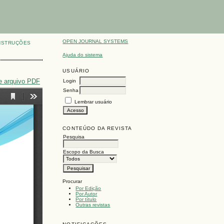
OPEN JOURNAL SYSTEMS
NSTRUÇÕES
Ajuda do sistema
USUÁRIO
e arquivo PDF
Login
Senha
Lembrar usuário
CONTEÚDO DA REVISTA
Pesquisa
Escopo da Busca
Procurar
Por Edição
Por Autor
Por título
Outras revistas