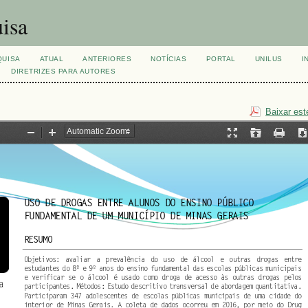
isa
QUISA
ATUAL
ANTERIORES
NOTÍCIAS
PORTAL
UNILUS
I
DIRETRIZES PARA AUTORES
Baixar est