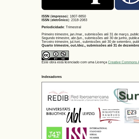
ISSN
(
impresso
): 1807-8850
ISSN
(
eletrônico
):
2318-2083
Periodicidade
: Trimestral
Primeiro trimestre, jan./mar., submissões até 31 de março, publi
Segundo trimestre, abr./jun., submissões até 30 de junho, public
Terceiro trimestre, jul./set., submissões até 30 de setembro, pub
Quarto trimestre, out./dez., submissões até 31 de dezembro,
Este obra está licenciado com uma Licença
Creative Commons A
Indexadores