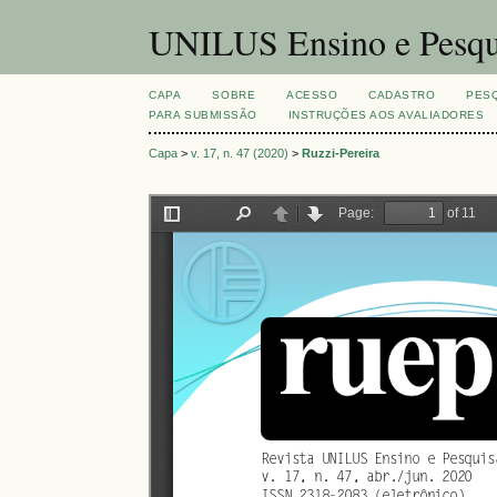
UNILUS Ensino e Pesqu
CAPA
SOBRE
ACESSO
CADASTRO
PES
PARA SUBMISSÃO
INSTRUÇÕES AOS AVALIADORES
Capa
>
v. 17, n. 47 (2020)
>
Ruzzi-Pereira